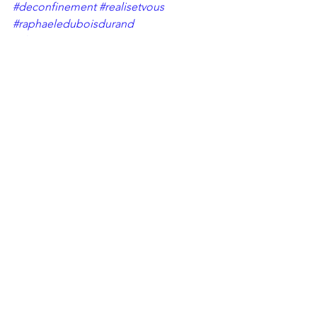
#deconfinement
#realisetvous
#raphaeleduboisdurand
#chartesanitaire
Photo : Raphaele
Copyright©Raphaele.Dubois-
Durand/Mai2020 - Tous droits réservés
Actualités
Voir tout
Posts récents