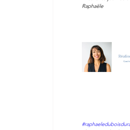
Raphaële
                                                    
#raphaeleduboisdur