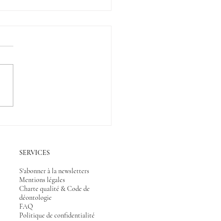
 nouvel
til à votre
sposition : le
RONG® !
SERVICES
S'abonner à la newsletters
Mentions légales
Charte qualité & Code de
déontologie
FAQ
Politique de confidentialité