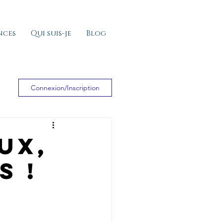
nces
Qui suis-je
Blog
Connexion/Inscription
ux,
s !