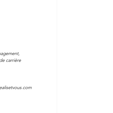
nagement, 
carrière        
              Mail: rduboisdurand@realisetvous.com