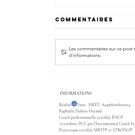
Commentaires
Les commentaires sur ce post n
d'informations.
Bonne année
2026 !!
INFORMATIONS
Réalise Vous SIRET : 84398606800024
Raphaële Dubois-Durand
Coach professionnelle certifiée RNCP
Accréditée PCC par l'International Coach
Fe
Praticienne certifiée MBTI® et STRONG®