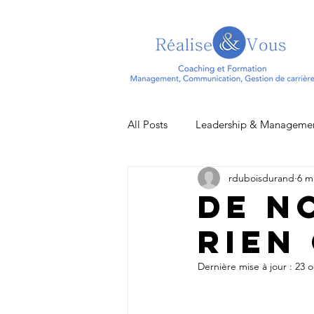
All Posts
Leadership & Manageme
rduboisdurand
6 m
Actualités
De n
rien
Dernière mise à jour :
23 o