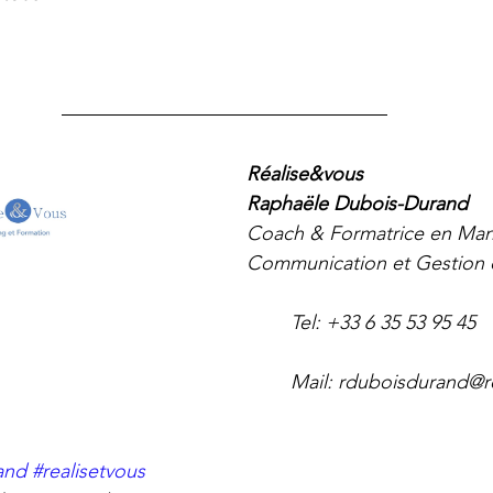
Réalise&vous
Raphaële Dubois-Durand
Coach & Formatrice en Ma
Communication et Gestion de 
                                  Tel: +33 6 35 53 95 45                            
                                                                        
and
#realisetvous