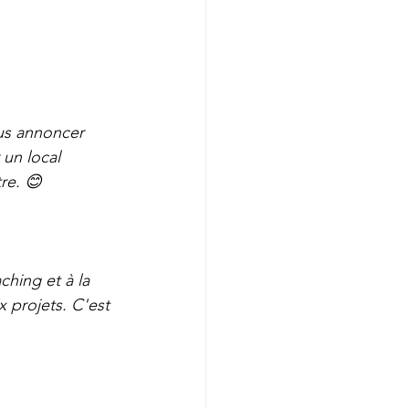
us annoncer 
un local 
re. 😊
hing et à la 
x projets. C'est 