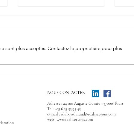
e sont plus acceptés. Contactez le propriétaire pour plus
les Prochains
Un
Salons en
ou
Touraine !
di
ST
NOUS CONTACTER
Adresse : 24 rue Auguste Comte - 37000 Tours
Tel : +33 6 35 53 95 45
e-mail :
rduboisdurand@realisetvous.com
web :
www.realisetvous.com
deration