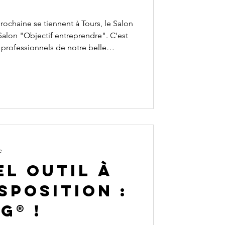
 Salon "Objectif entreprendre". C'est
 professionnels de notre belle
er votre réseau et pourquoi pas ...
u bien, de vous lancer dans un
l. A vos agendas !
e
l outil à
sposition :
G® !