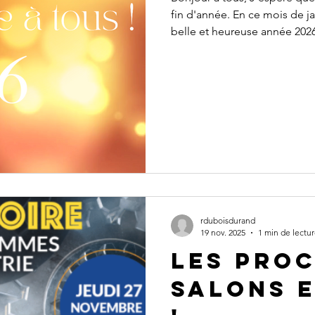
fin d'année. En ce mois de ja
belle et heureuse année 202
épanouissement, succès, et q
réalisent ! Je vous partage c
inspirera : "Prendre du temp
actes et se reconnecter aux c
efficace et épanoui au travail
rduboisdurand
19 nov. 2025
1 min de lectu
les Pro
Salons 