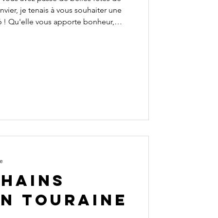
nvier, je tenais à vous souhaiter une
6 ! Qu'elle vous apporte bonheur,
ue vos projets les plus fous se
e mantra 2026 qui je l'espère vous
s pour soi, donner du sens en ses
hoses essentielles, pour être plus
." Passe
re
chains
en Touraine