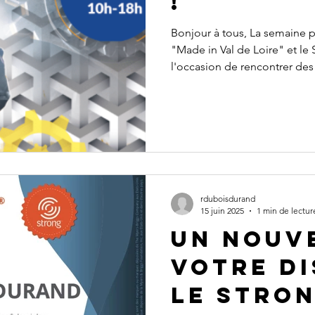
!
Bonjour à tous, La semaine prochaine se tiennent à Tours, le Salon
"Made in Val de Loire" et le
l'occasion de rencontrer des
industrie locale, de développ
trouver votre futur métier. O
nouveau projet professionne
rduboisdurand
15 juin 2025
1 min de lectur
Un nouve
votre di
le STRON