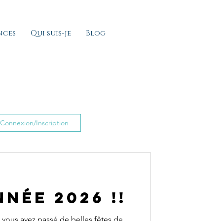
nces
Qui suis-je
Blog
Connexion/Inscription
née 2026 !!
 vous avez passé de belles fêtes de