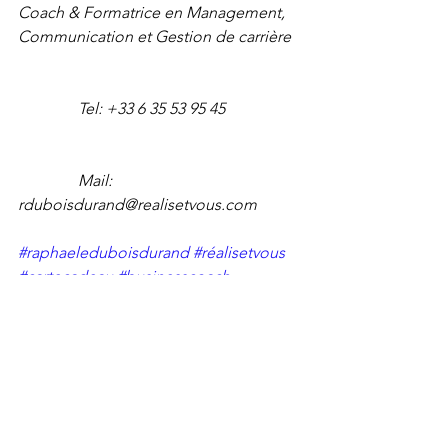
Coach & Formatrice en Management, 
Communication et Gestion de carrière  
               Tel: +33 6 35 53 95 45                   
               Mail: 
rduboisdurand@realisetvous.com
#raphaeleduboisdurand
#réalisetvous
#cartecadeau
#businesscoach
#cadeaudenoël
#coaching
#realisezvous
Photo : Pixabay 
Copyright©Raphaële.Dubois-
Durand/Novembre2020 - Tous droits 
réservés
coaching
bien-être
cadeau