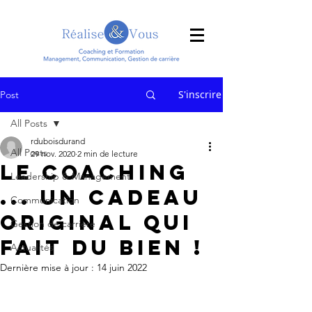
S'inscrire
Post
All Posts
rduboisdurand
All Posts
29 nov. 2020
2 min de lecture
Le coaching
Leadership & Management
... un cadeau
Communication
original qui
Gestion de carrière
fait du bien !
Actualités
Dernière mise à jour :
14 juin 2022