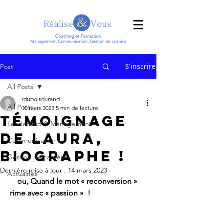
S'inscrire
Post
All Posts
rduboisdurand
All Posts
10 mars 2023
5 min de lecture
Témoignage
Leadership & Management
de Laura,
Communication
Biographe !
Gestion de carrière
Dernière mise à jour :
14 mars 2023
Actualités
ou, Quand le mot « reconversion » 
rime avec « passion »  !                             