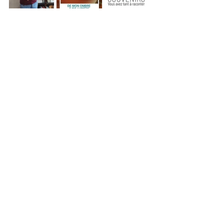
Si vous aussi, vous voulez faire appel à 
Laura, vous pouvez la contacter au :
06.61.21.79.86
laurahubertbiographe@gmail.com
biographe-souvenirs.com
Sur Facebook : Laura Hubert - 
Biographie 
Sur Instagram : 
@laura.hubert_biographe
Et si vous voulez découvrir le livre « De 
mon ombre à ma lumière », écrit par 