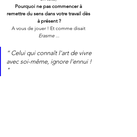
Pourquoi ne pas commencer à 
remettre du sens dans votre travail dès 
à présent ?
A vous de jouer ! Et comme disait 
Erasme 
...
“ Celui qui connaît l'art de vivre 
avec soi-même, ignore l'ennui ! 
"
                                 Erasme                         
Si vous voulez aller plus loin et vous 
faire accompagner afin de redonner du 
sens à votre carrière, contactez-moi, je 
me ferai un plaisir de vous aider à y 