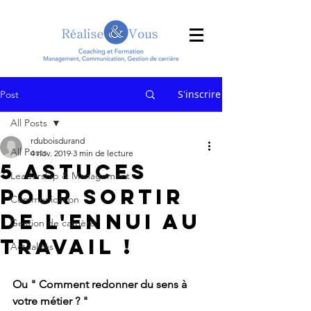
S'inscrire
Post
All Posts
rduboisdurand
All Posts
4 nov. 2019
3 min de lecture
5 astuces
Leadership & Management
pour sortir
Communication
de l'ennui au
Gestion de carrière
travail !
Actualités
Ou " Comment redonner du sens à 
votre métier ? "