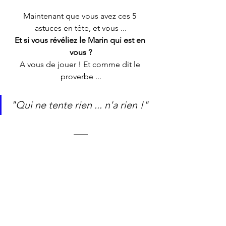
Maintenant que vous avez ces 5 
astuces en tête, et vous ...
Et si vous révéliez le Marin qui est en 
vous ?
A vous de jouer ! Et comme dit le 
proverbe ...
"Qui ne tente rien ... n'a rien !"
Cet article vous a plu, n'hésitez pas à le 
partager !
Si vous voulez aller plus loin et vous 
faire accompagner afin de sortir du 
syndrome de Marin, 
contactez-moi
, je 
me ferai un plaisir de vous aider à y 