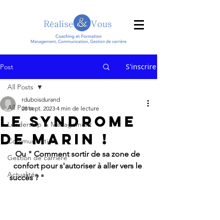
S'inscrire
Post
All Posts
rduboisdurand
All Posts
28 sept. 2023
4 min de lecture
Le syndrome
Leadership & Management
de Marin !
Communication
Ou " Comment sortir de sa zone de 
Gestion de carrière
confort pour s'autoriser à aller vers le 
Actualités
succès ? "                                                     