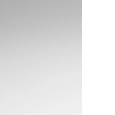
Ou " Comment fédérer vos équipes et bien
plus encore ? " Ah, l'Amérique ! Elle nous
aura fait trembler jusqu'au bout ! Depuis 4
ans,...