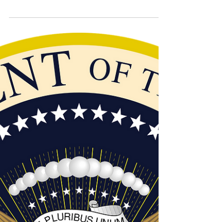
sabotage !
ou "Comment avancer d'un pas assuré vers
le succès ?" Ah, ... l'auto-sabotage ! Quoi de
plus incompréhensible que cette
étonnante...