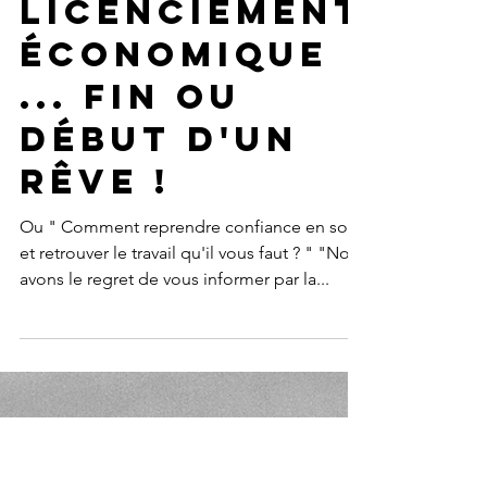
rduboisdurand
17 nov. 2020
4 min de lecture
Licenciement
économique
... fin ou
début d'un
rêve !
Ou " Comment reprendre confiance en soi