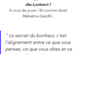
dès à présent ? 
A vous de jouer ! Et comme disait 
Mahatma Gandhi...
" Le secret du bonheur, c'est 
l'alignement entre ce que vous 
pensez, ce que vous dites et ce 
que vous faites ! "
Mahatma 
Gandhi
Cet article vous a plu, n'hésitez pas à le 
partager !