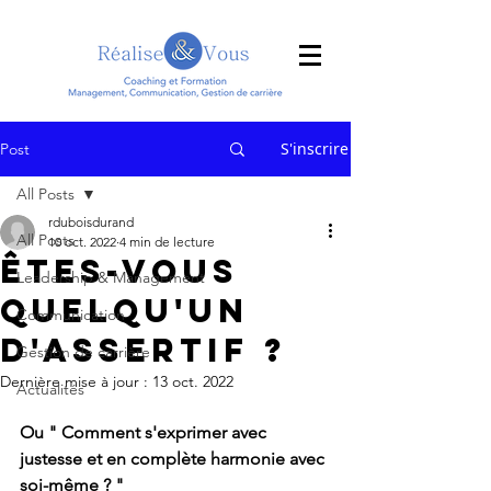
S'inscrire
Post
All Posts
rduboisdurand
All Posts
10 oct. 2022
4 min de lecture
Êtes-vous
Leadership & Management
quelqu'un
Communication
d'assertif ?
Gestion de carrière
Dernière mise à jour :
13 oct. 2022
Actualités
Ou " Comment s'exprimer avec 
justesse et en complète harmonie avec 
soi-même ? "