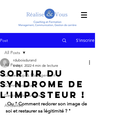
S'inscrire
Post
All Posts
rduboisdurand
All Posts
6 sept. 2022
4 min de lecture
Sortir du
Leadership & Management
syndrome de
Communication
l'imposteur !
Gestion de carrière
Ou " Comment redorer son image de 
Actualités
soi et restaurer sa légitimité ? "                